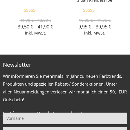
Sloan Kreidefarbe
Bewertet
Bewertet mit
41.90 € - 48.50 €
10.95 € - 41.95 €
mit
4.80
5.00
von 5
-
-
39,50
€
41,90
€
9,95
€
39,95
€
von 5
inkl. MwSt.
inkl. MwSt.
Newsletter
Wir informieren Sie mehrmals im Jahr zu neuen Farbtrends,
Produkten und speziellen Rabatt-/ Sonderaktionen. Unter
allen Neuanmeldungen verlosen wir monatlich einen 50,- EUR
Gutschein!
Jetzt für unseren Newsletter anmelden !