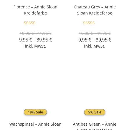
Florence – Annie Sloan
Chateau Grey – Annie
Kreidefarbe
Sloan Kreidefarbe
Bewertet mit
Bewertet mit
10.95 € - 41.95 €
10.95 € - 41.95 €
5.00
von 5
5.00
von 5
-
-
9,95
€
39,95
€
9,95
€
39,95
€
inkl. MwSt.
inkl. MwSt.
19% Sale
9% Sale
Wachspinsel – Annie Sloan
Antibes Green – Annie