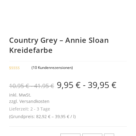
9% Sale
Country Grey – Annie Sloan
Kreidefarbe
(
10
Kundenrezensionen)
Bewertet mit
9
5.00
von 5,
9,95
€
-
39,95
€
10.95 € - 41.95 €
basierend auf
Kundenbewe
inkl. MwSt.
rtungen
zzgl.
Versandkosten
Lieferzeit:
2 - 3 Tage
(Grundpreis:
82,92
€
–
39,95
€
/
l
)