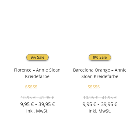
9% Sale
9% Sale
Florence – Annie Sloan
Barcelona Orange – Annie
Kreidefarbe
Sloan Kreidefarbe
Bewertet mit
Bewertet mit
10.95 € - 41.95 €
10.95 € - 41.95 €
5.00
von 5
5.00
von 5
-
-
9,95
€
39,95
€
9,95
€
39,95
€
inkl. MwSt.
inkl. MwSt.