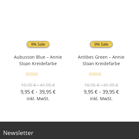
9% Sale
9% Sale
Aubusson Blue – Annie
Antibes Green – Annie
Sloan Kreidefarbe
Sloan Kreidefarbe
Bewertet mit
Bewertet mit
10.95 € - 41.95 €
10.95 € - 41.95 €
5.00
von 5
5.00
von 5
-
-
9,95
€
39,95
€
9,95
€
39,95
€
inkl. MwSt.
inkl. MwSt.
Newsletter