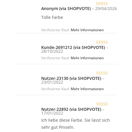
Anonym (via SHOPVOTE)
–
29/04/2026
Bewertet
mit
5
von 5
Tolle Farbe
Verifizierter Kauf.
Mehr Informationen
Kunde-2691212 (via SHOPVOTE)
–
Bewertet
28/10/2022
mit
5
von 5
Verifizierter Kauf.
Mehr Informationen
Nutzer-23130 (via SHOPVOTE)
–
Bewertet
23/01/2022
mit
5
von 5
Verifizierter Kauf.
Mehr Informationen
Nutzer-22892 (via SHOPVOTE)
–
Bewertet
17/01/2022
mit
5
von 5
Ich liebe diese Farbe. Sie lässt sich
sehr gut Pinseln.