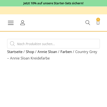
Jetzt 10% auf unsere Starter-Sets sichern!
0
Startseite
/
Shop
/
Annie Sloan
/
Farben
/
Country Grey
– Annie Sloan Kreidefarbe