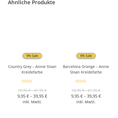
Ähnliche Produkte
9% Sale
9% Sale
Country Grey – Annie Sloan
Barcelona Orange – Annie
Kreidefarbe
Sloan Kreidefarbe
Bewertet mit
Bewertet mit
10.95 € - 41.95 €
10.95 € - 41.95 €
5.00
von 5
5.00
von 5
-
-
9,95
€
39,95
€
9,95
€
39,95
€
inkl. MwSt.
inkl. MwSt.