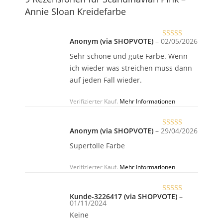
Annie Sloan Kreidefarbe
Anonym (via SHOPVOTE)
–
02/05/2026
Bewertet
mit
5
von 5
Sehr schöne und gute Farbe. Wenn
ich wieder was streichen muss dann
auf jeden Fall wieder.
Verifizierter Kauf.
Mehr Informationen
Anonym (via SHOPVOTE)
–
29/04/2026
Bewertet
mit
5
von 5
Supertolle Farbe
Verifizierter Kauf.
Mehr Informationen
Kunde-3226417 (via SHOPVOTE)
–
Bewertet
01/11/2024
mit
5
von 5
Keine