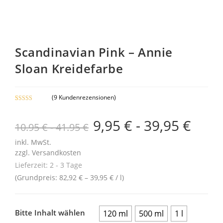
9% Sale
Scandinavian Pink – Annie
Sloan Kreidefarbe
(
9
Kundenrezensionen)
Bewertet mit
8
5.00
von 5,
9,95
€
-
39,95
€
10.95 € - 41.95 €
basierend auf
Kundenbewe
inkl. MwSt.
rtungen
zzgl.
Versandkosten
Lieferzeit:
2 - 3 Tage
(Grundpreis:
82,92
€
–
39,95
€
/
l
)
Bitte Inhalt wählen
120 ml
500 ml
1 l