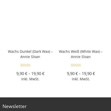
Wachs Dunkel (Dark Wax) –
Wachs Weiß (White Wax) –
Annie Sloan
Annie Sloan
Bewertet mit
Bewertet
-
-
9,90
€
19,90
€
9,90
€
19,90
€
5.00
von 5
mit
4.72
inkl. MwSt.
inkl. MwSt.
von 5
Newsletter