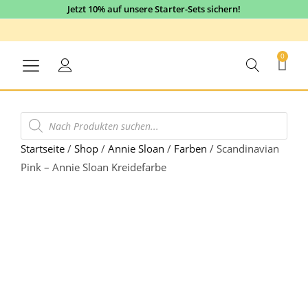
Jetzt 10% auf unsere Starter-Sets sichern!
0
Startseite
/
Shop
/
Annie Sloan
/
Farben
/
Scandinavian
Pink – Annie Sloan Kreidefarbe