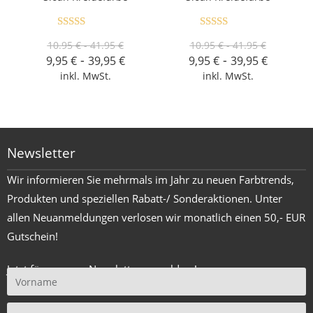
Bewertet mit
Bewertet mit
10.95 € - 41.95 €
10.95 € - 41.95 €
5.00
von 5
5.00
von 5
-
-
9,95
€
39,95
€
9,95
€
39,95
€
inkl. MwSt.
inkl. MwSt.
Newsletter
Wir informieren Sie mehrmals im Jahr zu neuen Farbtrends,
Produkten und speziellen Rabatt-/ Sonderaktionen. Unter
allen Neuanmeldungen verlosen wir monatlich einen 50,- EUR
Gutschein!
Jetzt für unseren Newsletter anmelden !