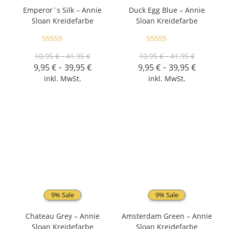
Emperor´s Silk – Annie
Duck Egg Blue – Annie
Sloan Kreidefarbe
Sloan Kreidefarbe
Bewertet mit
Bewertet mit
10.95 € - 41.95 €
10.95 € - 41.95 €
5.00
von 5
5.00
von 5
-
-
9,95
€
39,95
€
9,95
€
39,95
€
inkl. MwSt.
inkl. MwSt.
9% Sale
9% Sale
Chateau Grey – Annie
Amsterdam Green – Annie
Sloan Kreidefarbe
Sloan Kreidefarbe