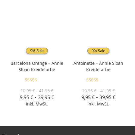
9% Sale
9% Sale
Barcelona Orange – Annie
Antoinette – Annie Sloan
Sloan Kreidefarbe
Kreidefarbe
Bewertet mit
Bewertet mit
10.95 € - 41.95 €
10.95 € - 41.95 €
5.00
von 5
5.00
von 5
-
-
9,95
€
39,95
€
9,95
€
39,95
€
inkl. MwSt.
inkl. MwSt.