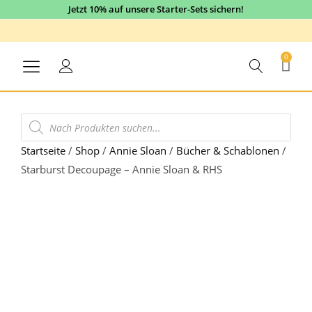
Jetzt 10% auf unsere Starter-Sets sichern!
0
Startseite
/
Shop
/
Annie Sloan
/
Bücher & Schablonen
/
Starburst Decoupage – Annie Sloan & RHS