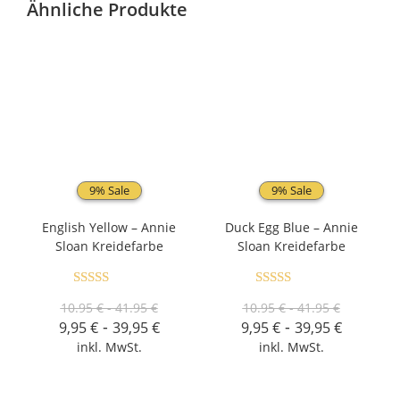
Ähnliche Produkte
9% Sale
9% Sale
English Yellow – Annie
Duck Egg Blue – Annie
Sloan Kreidefarbe
Sloan Kreidefarbe
Bewertet mit
Bewertet mit
10.95 € - 41.95 €
10.95 € - 41.95 €
5.00
von 5
5.00
von 5
-
-
9,95
€
39,95
€
9,95
€
39,95
€
inkl. MwSt.
inkl. MwSt.