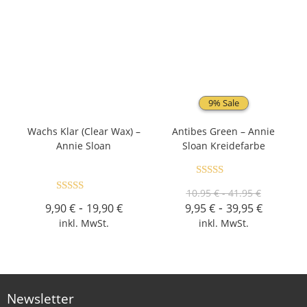
9% Sale
Wachs Klar (Clear Wax) –
Antibes Green – Annie
Annie Sloan
Sloan Kreidefarbe
Bewertet mit
10.95 € - 41.95 €
Bewertet mit
5.00
von 5
-
-
9,90
€
19,90
€
9,95
€
39,95
€
4.97
von 5
inkl. MwSt.
inkl. MwSt.
Newsletter