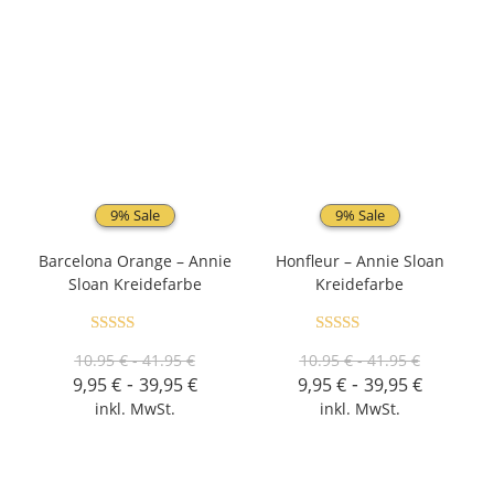
9% Sale
9% Sale
Barcelona Orange – Annie
Honfleur – Annie Sloan
Sloan Kreidefarbe
Kreidefarbe
Bewertet mit
Bewertet mit
10.95 € - 41.95 €
10.95 € - 41.95 €
5.00
von 5
5.00
von 5
-
-
9,95
€
39,95
€
9,95
€
39,95
€
inkl. MwSt.
inkl. MwSt.