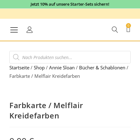
Jetzt 10% auf unsere Starter-Sets sichern!
0
Startseite
/
Shop
/
Annie Sloan
/
Bücher & Schablonen
/
Farbkarte / Melflair Kreidefarben
Farbkarte / Melflair
Kreidefarben