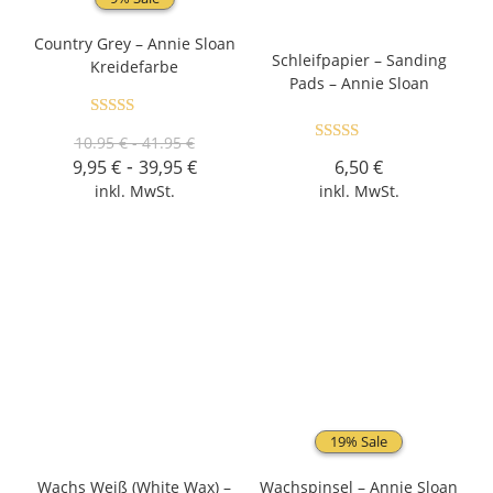
Country Grey – Annie Sloan
Schleifpapier – Sanding
Kreidefarbe
Pads – Annie Sloan
Bewertet mit
10.95 € - 41.95 €
Bewertet mit
5.00
von 5
-
9,95
€
39,95
€
6,50
€
5.00
von 5
inkl. MwSt.
inkl. MwSt.
19% Sale
Wachs Weiß (White Wax) –
Wachspinsel – Annie Sloan