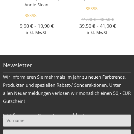
Annie Sloan
Bewertet
41.90 € - 48.50 €
Bewertet
mit
4.80
-
-
9,90
€
19,90
€
39,50
€
41,90
€
mit
4.72
von 5
inkl. MwSt.
inkl. MwSt.
von 5
Newsletter
Wir informieren Sie mehrmals im Jahr zu neuen Farbtrends,
Produkten und speziellen Rabatt-/ Sonderaktionen. Unter
allen Neuanmeldungen verlosen wir monatlich einen 50,- EUR
Gutschein!
Jetzt für unseren Newsletter anmelden !