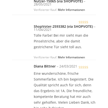
Nutzer-15065 (via SHOPVOTE)
–
Bewertet
28/05/2021
mit
5
von 5
Verifizierter Kauf.
Mehr Informationen
ShopVoter-2593382 (via SHOPVOTE)
–
Bewertet
11/04/2021
mit
5
von 5
Tolle Farbe! Bei mir sieht man die
Pinselstriche, aber die damit
gestrichene Tür sieht toll aus.
Verifizierter Kauf.
Mehr Informationen
Diana Bittner
–
24/03/2021
Bewertet
Eine wunderschöne, frische
mit
5
von 5
Sommerfarbe. Ich bin begeistert. Die
Qualität spricht auch für sich, denn
das Ergebnis ist 1A. Die freundliche,
kompetente Beratung hat mir auch
sehr geholfen. Vielen Lieben Dank, ich