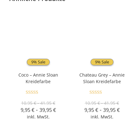
9% Sale
9% Sale
Coco – Annie Sloan
Chateau Grey – Annie
Kreidefarbe
Sloan Kreidefarbe
Bewertet mit
Bewertet mit
10.95 € - 41.95 €
10.95 € - 41.95 €
5.00
von 5
5.00
von 5
-
-
9,95
€
39,95
€
9,95
€
39,95
€
inkl. MwSt.
inkl. MwSt.