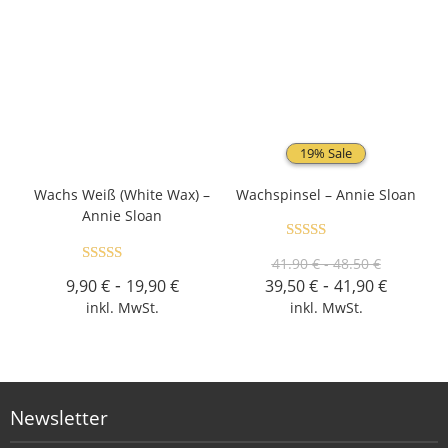
19% Sale
Wachs Weiß (White Wax) –
Wachspinsel – Annie Sloan
Annie Sloan
Bewertet
41.90 € - 48.50 €
Bewertet
mit
4.80
-
-
9,90
€
19,90
€
39,50
€
41,90
€
mit
4.72
von 5
inkl. MwSt.
inkl. MwSt.
von 5
Newsletter