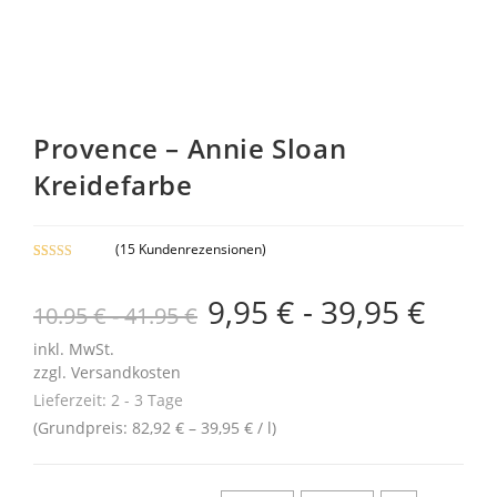
9% Sale
Provence – Annie Sloan
Kreidefarbe
(
15
Kundenrezensionen)
Bewertet mit
14
5.00
von 5,
9,95
€
-
39,95
€
10.95 € - 41.95 €
basierend auf
Kundenbewe
inkl. MwSt.
rtungen
zzgl.
Versandkosten
Lieferzeit:
2 - 3 Tage
(Grundpreis:
82,92
€
–
39,95
€
/
l
)