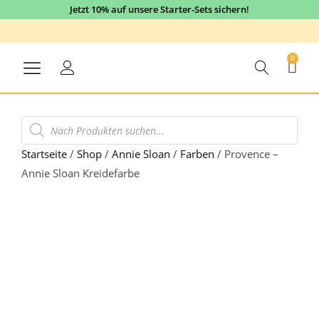
Jetzt 10% auf unsere Starter-Sets sichern!
0
Startseite
/
Shop
/
Annie Sloan
/
Farben
/
Provence –
Annie Sloan Kreidefarbe