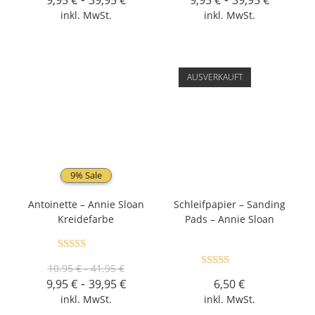
9,95
€
39,95
€
9,95
€
39,95
€
inkl. MwSt.
inkl. MwSt.
AUSVERKAUFT
9% Sale
Antoinette – Annie Sloan
Schleifpapier – Sanding
Kreidefarbe
Pads – Annie Sloan
Bewertet mit
10.95 € - 41.95 €
Bewertet mit
5.00
von 5
-
9,95
€
39,95
€
6,50
€
5.00
von 5
inkl. MwSt.
inkl. MwSt.