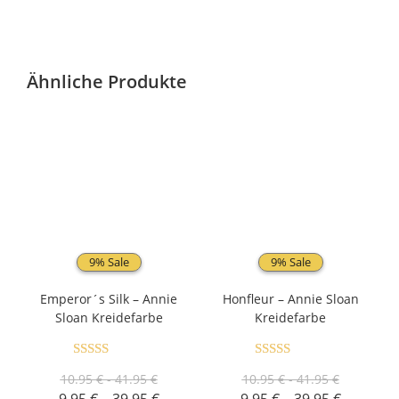
Ähnliche Produkte
9% Sale
9% Sale
Emperor´s Silk – Annie
Honfleur – Annie Sloan
Sloan Kreidefarbe
Kreidefarbe
Bewertet mit
Bewertet mit
10.95 € - 41.95 €
10.95 € - 41.95 €
5.00
von 5
5.00
von 5
-
-