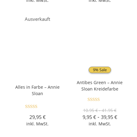
inkl. MwSt.
inkl. MwSt.
Ausverkauft
9% Sale
Antibes Green – Annie
Alles in Farbe – Annie
Sloan Kreidefarbe
Sloan
Bewertet mit
10.95 € - 41.95 €
Bewertet mit
5.00
von 5
-
29,95
€
9,95
€
39,95
€
5.00
von 5
inkl. MwSt.
inkl. MwSt.