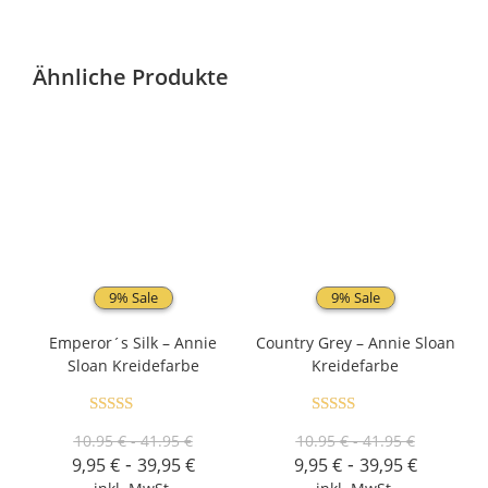
Ähnliche Produkte
9% Sale
9% Sale
Emperor´s Silk – Annie
Country Grey – Annie Sloan
Sloan Kreidefarbe
Kreidefarbe
Bewertet mit
Bewertet mit
10.95 € - 41.95 €
10.95 € - 41.95 €
5.00
von 5
5.00
von 5
-
-
9,95
€
39,95
€
9,95
€
39,95
€