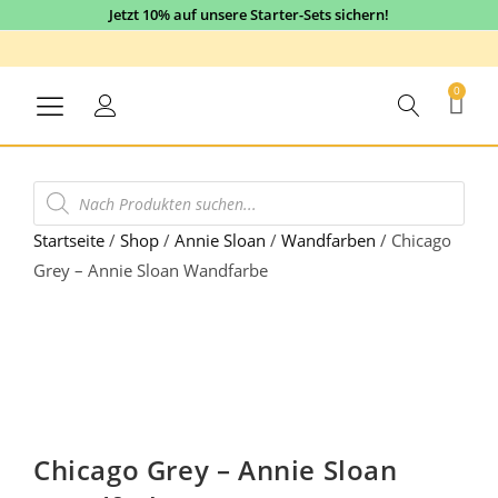
Jetzt 10% auf unsere Starter-Sets sichern!
0
Startseite
/
Shop
/
Annie Sloan
/
Wandfarben
/
Chicago
Grey – Annie Sloan Wandfarbe
15% Sale
Chicago Grey – Annie Sloan