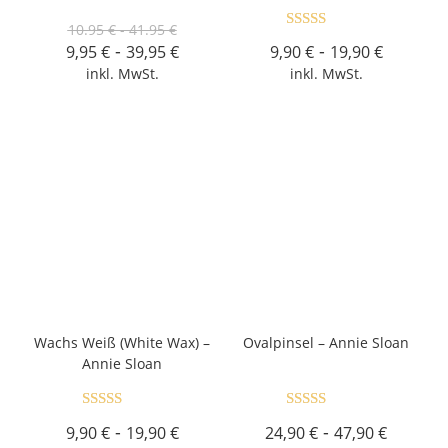
Bewertet mit
10.95 € - 41.95 €
Bewertet mit
5.00
von 5
-
-
9,95
€
39,95
€
9,90
€
19,90
€
5.00
von 5
inkl. MwSt.
inkl. MwSt.
Wachs Weiß (White Wax) –
Ovalpinsel – Annie Sloan
Annie Sloan
Bewertet
Bewertet
-
-
9,90
€
19,90
€
24,90
€
47,90
€
mit
4.72
mit
4.67