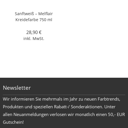
Sanftweiß – Melflair
Kreidefarbe 750 ml
28,90
€
inkl. MwSt.
Newsletter
Wir informieren Sie mehrmals im Jahr zu neuen Farbtrends,
Produkten und speziellen Rabatt-/ Sonderaktionen. Unter
allen Neuanmeldungen verlosen wir monatlich einen 50,- EUR
Gutschein!